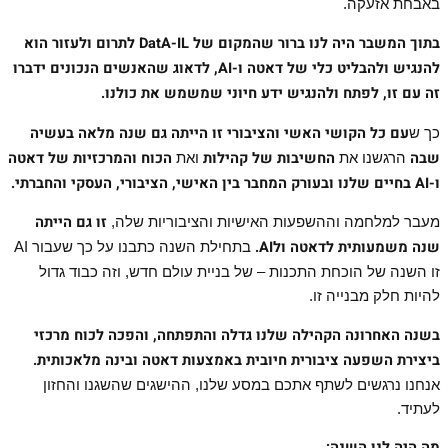
באבחת אזעקה.
בתוך המשבר היה לנו ברור שהמקום של
DatA-IL לתרום ולעזור הוא
להנגיש ולהבליט כלי של דאטה ו-
AI, לדאוג שהאנשים הנכונים ידברו
זה עם זו, לפתח ולהנגיש ידע חיוני שמשמש את כולנו
.
עם כל הקושי האשי והציבורי זו הייתה גם שנה מלאה בעשיה
כך ש
שבה
החשיבות של קהילות
הכוח והמרכזיות של דאטה
הרגשנו את
ואת
ו
-AI בחיים שלנו ובעורק המחבר בין האישי, הציבורי, העסקי והחברתי
.
זו גם הייתה
מעבר למלחמה וההשפעות האישיות והציבוריות שלה,
שנה משמעותית לדאטה ול
AI
.
בתחילת השנה כתבנו על כך שעבור AI
זו השנה של הוכחת התכנות – של בניית עולם חדש, וזה כבוד גדול
להיות חלק מבנייה זו.
בשנה האחרונה הקהילה שלנו גדלה והתפתחה, והפכה לכוח מרכזי
ביצירת השפעה ציבורית חיובית באמצעות דאטה ובינה מלאכותית.
אנחנו נרגשים לשתף אתכם במסע שלנו, ההישגים שהשגנו והחזון
לעתיד.
מה היה לנו השנה
: