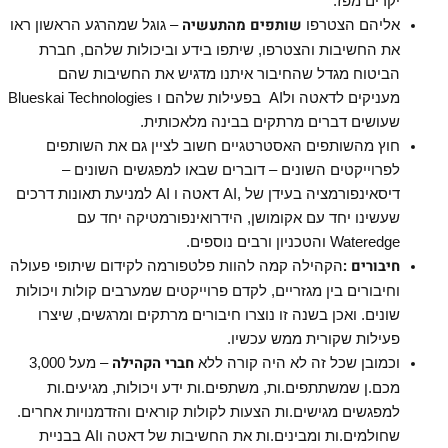
יקרים מפז.
שותפים מהתעשיה
אליהם הצטרפו
– גוגל שמהרגע הראשון ראו
את החשיבות והצטרפו, שיתפו בידע וביכולות שלהם, חברת
הביטוח מגדל שהחיבור איתנו מדגיש את החשיבות שהם
מעניקים לדאטה ולAI בפעילות שלהם ו Blueskai Technologies
שעושים דברים מרתקים בבינה מלאכותית.
חוץ מהשותפים האסטרטגיים חשוב לציין גם את השותפים
לפרוייקטים השונים – דוברים שבאו למפגשים השונים –
דיסאינפורמציה בעידן של ,AI דאטה ו AI למניעת תאונות דרכים
שעשינו יחד עם אקומושן, הידרואינפורמטיקה יחד עם
Wateredge והטכניון ורבים נוספים.
חיבורים
:
הקהילה קמה להוות פלטפורמה לקידום שיתופי פעולה
וחיבורים בין מגזריים, לקדם פרוייקטים שמערבים קולות ויכולות
שונים. ואכן בשנה זו נוצרו חיבורים מרתקים ומרגשים, שיצרו
פעילות שקורית ממש עכשיו.
חברי הקהילה
וכמובן שכל זה לא היה קורה ללא
– מעל 3,000
מכם.ן שמשתתפים.ות, משתפים.ות ידע ויכולות, מגיעים.ות
למפגשים מגישים.ות הצעות לקולות קוראים והזדמנויות אחרים.
שחולמים.ות ומבינים.ות את החשיבות של דאטה וAI בבניית