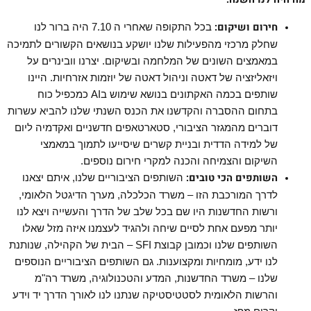
חירום ושיקום
:
בכל התקופה שאחרי ה 7.10 היה ברור לנו
שחלק מרכזי מהפעילות שלנו יושקע בנושאים הקשורים לתמיכה
במאמצים השונים של המלחמה ובשיקום. יצרנו וובינרים על
ויזאליזציה של דאטה וניהול דאטה של יוזמות אזרחיות. היינו
שותפים בכמה האקתונים בנושא שימוש בAI כמכפיל כוח
בתחום ההסברה והקדשנו את הכנס השנתי שלנו להביא עשרות
דוברים מהמגזר הציבורי, סטארטאפים חדשניים ואקדמיה ליום
של למידה הדדית ובניית קשרים שיסייעו לתמוך במאמצי
השיקום והצמיחה והכנה למקרי חירום נוספים.
השותפים הכי טובים:
השותפים הציבוריים שלנו, איתם יצאנו
לדרך המורכבת הזו – משרד הכלכלה, מערך הדיגטל הלאומי,
ורשות החדשנות היו שם בכל שלב של הדרך והעשייה ויצא לנו
יותר מפעם אחת לסיים שיחה ולהגיד לעצמנו איזה מזל שאלו
השותפים שלנו וכמובן קבוצת SFI – הבית של הקהילה, שנותנת
לנו ידע, מומחיות ומקצוענות. גם השותפים הציבוריים הנוספים
שלנו – משרד החדשנות, המדע והטכנולוגיה, משרד רה"מ
והרשות הלאומית לסטטיסטיקה שנתנו לנו לאורך הדרך יד וידע