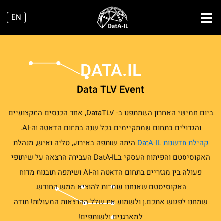
ילוג
EN
תוכן
DATA.IL
Data TLV Event
ביום חמישי האחרון השתתפנו ב- DataTLV, אחד הכנסים המקצועיים
והגדולים בתחום שמתקיימים בכל שנה בתחום הדאטה וה-AI.
קהילת חדשנות DatA-IL
היתה שותפה באירוע, טליה ואיש, מנהלת
האקוסיסטם והפיתוח העסקי בDatA-IL העבירה הרצאה על שיתופי
פעולה בין מגזריים בתחום הדאטה וה-AI ושיתפה תובנות מדוח
האקוסיסטם שאנחנו עומדות להוציא ממש החודש.
שמחנו לפגוש אתכם.ן ולשמוע את שלל ההרצאות המעולות! תודה
למארגנים ולשותפים!