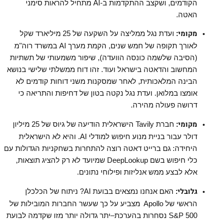
הקודמים
,
ושקצב ההתקדמות ב-
AI
מתחיל להראות סימני
האטה.
מקומי:
ועדת נגל ממליצה על השקעה של 25 מיליארד שקל
לאורך תקופה של חמש שנים, הקמת מערך
AI
במשרד רוה"מ
(הסיבה שלשמה כונסה הוועדה), שיפור משמעותי של תשתיות
המחשוב והדאטה בישראל ועוד. זהו דוח ממשלתי שלישי בנושא
הבינה המלאכותית
,
לאחר שמסקנות משני דוחות קודמים לא
אומצו במלואן. ועדת נגל נקטה בטון של דחיפות והתריאה כי
דרושה פעולה מהירה.
מקומי:
חברת
Tavily
הישראלית הודיעה של גיוס של 25 מיליון
דולר עבור בניית מנוע חיפוש למודלי
AI
. והיא לא הישראלית
היחידה: גם ברייט דאטה רוצה להתחרות בשחקניות הגדולות עם
כלי חיפוש בשם
DeepLookup
שמיועד לא רק להציג תוצאות,
אלא לבצע ממש אנליזות ופילוחי נתונים
.
גלובלי:
האם אנחנו נמצאים בבועת
AI?
ניתוח של הכלכלן
הראשי של
Apollo
מצביע על כך שעשר החברות המובילות של
S&P 500
נסחרות בהערכת
–
יתר גדולה יותר מזו שקדמה לבועת