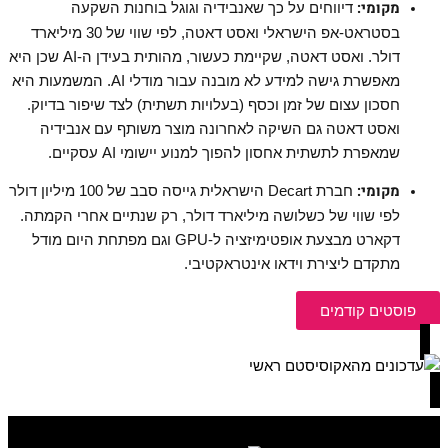
מקומי:
דיווחים על כך שאנבידיה וגוגל בוחנות השקעה
בסטראט-אפ הישראלי ואסט דאטה, לפי שווי של 30 מיליארד
דולר. ואסט דאטה, שקיימת כעשור, מהותית בעידן ה-
AI
שכן היא
מאפשרת גישה למידע לא מובנה עבור מודלי
AI.
המשמעות היא
חסכון עצום של זמן וכסף
(בעלויות תשתית) לצד שיפור בדיוק.
ואסט דאטה גם השיקה לאחרונה מוצר משותף עם אנבידיה
שמאפרת לתשתית אחסון להפוך למנוע יישומי
AI
עסקיים.
מקומי:
חברת
Decart
הישראלית גייסה סבב של 100 מיליון דולר
לפי שווי של כשלושה מיליארד דולר, רק שנתיים אחרי הקמתה.
דקארט מבצעת אופטימיזציה ל-
GPU
וגם מפתחת היום מודל
מתקדם ליצירת וידאו אינטראקטיבי.
פוסטים קודמים