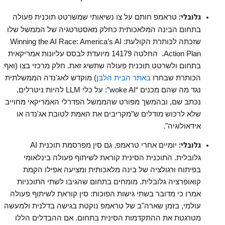
גלובלי:
טראמפ חותם על צו נשיאותי שמשרטט תוכנית פעולה
בתחום הבינה המלאכותית כחלק מאסטרטגיה של הממשל שלו
שזכתה לכותרת הקולעת:
Winning the AI Race: America’s AI
Action Plan
.
החלטה
14179
מיועדת לבסס עליונות אמריקאית
בתחום ולשרטט תוכנית פעולה שתשיג זאת. חלק מרכזי בצו (ואף
הכותרת שבחרו
באתר הבית הלבן
)
מוקדש לאג'נדה הממשלתית
נגד מה שהם מכנים
“woke AI”:
על כלי
LLM
להיות ניטרלים,
נכתב שם, ובהמשך מפורט שהממשל הפדרלי האמריקאי מחוייב
שלא לרכוש מודלים ש"מקריבים את האמת לטובת אג'נדה או
אידאולוגיה".
גלובלי:
יומיים אחרי טראמפ, גם סין מפרסמת תוכנית
AI
גלובלית. התוכנית הסינית קוראת לשיתוף פעולה בינלאומי
בפיתוח ורגולציה של בינה מלאכותית ומציעה אפילו הקמת
קואופרציה גלובלית. מומחים בתחום שהגיבו לשתי התוכניות
אמרו כי מדובר בשתי גישות הפוכות: סין קוראת לשיתוף פעולה
עולמי, בזמן שארה"ב של טראמפ נוקטת בגישה בדלנית ולמעשה
מטרגטת את ההתקדמות הסינית בתחום. אם ההבדלים הללו