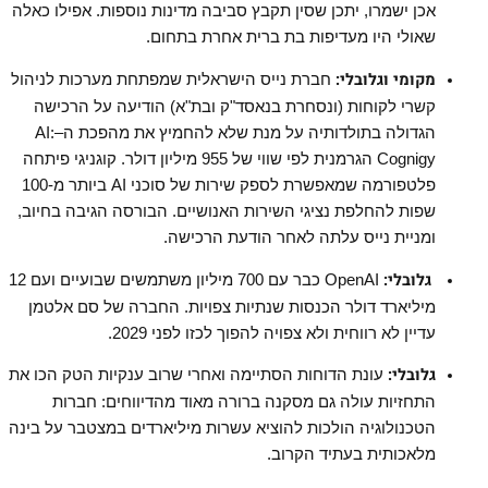
אכן ישמרו, יתכן שסין תקבץ סביבה מדינות נוספות. אפילו כאלה
שאולי היו מעדיפות בת ברית אחרת בתחום.
מקומי וגלובלי:
חברת נייס הישראלית שמפתחת מערכות לניהול
קשרי לקוחות
(
ונסחרת בנאסד"ק ובת"א) הודיעה על הרכישה
הגדולה בתולדותיה על מנת שלא להחמיץ את מהפכת ה
–
:
AI
Cognigy
הגרמנית
לפי
שווי
של
955
מיליון
דולר
.
קוגניגי פיתחה
פלטפורמה
שמאפשרת לספק שירות של סוכני
AI
ביותר מ-100
שפות להחלפת נציגי השירות האנושיים
.
הבורסה הגיבה בחיוב,
ומניית נייס עלתה לאחר הודעת הרכישה
.
גלובלי:
OpenAI
כבר עם 700 מיליון משתמשים שבועיים ועם 12
מיליארד דולר הכנסות שנתיות צפויות. החברה של סם אלטמן
עדיין לא רווחית ולא צפויה להפוך לכזו לפני 2029.
גלובלי:
עונת הדוחות הסתיימה ואחרי שרוב ענקיות הטק הכו את
התחזיות עולה גם מסקנה ברורה מאוד מהדיווחים: חברות
הטכנולוגיה הולכות להוציא עשרות מיליארדים במצטבר על בינה
מלאכותית בעתיד הקרוב
.