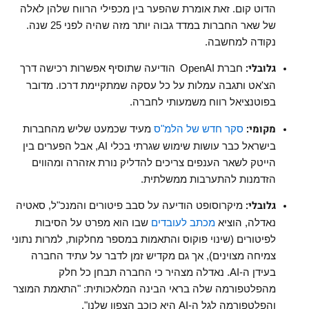
הדוט קום. זאת אומרת שהפער בין מכפילי הרווח שלהן לאלה
של שאר החברות במדד גבוה יותר מזה שהיה לפני 25 שנה.
נקודה למחשבה.
גלובלי:
חברת
OpenAI
הודיעה שתוסיף אפשרות רכישה דרך
הצ'אט ותגבה עמלות על כל עסקה שמתקיימת דרכו. מדובר
בפוטנציאל רווח משמעותי לחברה.
מקומי:
סקר חדש של הלמ"ס
מעיד שכמעט שליש מהחברות
בישראל כבר עושות שימוש שגרתי בכלי
AI
, אבל הפערים בין
הייטק לשאר הענפים צריכים להדליק נורת אזהרה ומהווים
הזדמנות להתערבות ממשלתית
.
גלובלי:
מיקרוסופט הודיעה על סבב פיטורים והמנכ"ל, סאטיה
נאדלה, הוציא
מכתב לעובדים
שבו הוא מפרט על הסיבות
לפיטורים (שינוי פוקוס והתאמות במספר מחלקות, למרות נתוני
צמיחה מצוינים), אך גם מקדיש זמן לדבר על עתיד החברה
בעידן ה-
AI.
נאדלה מצהיר כי החברה תבחן כל חלק
מהפלטפורמה שלה בראי הבינה המלאכותית: "התאמת המוצר
והפלטפורמה לגל ה-
AI
היא כוכב הצפון שלנו".